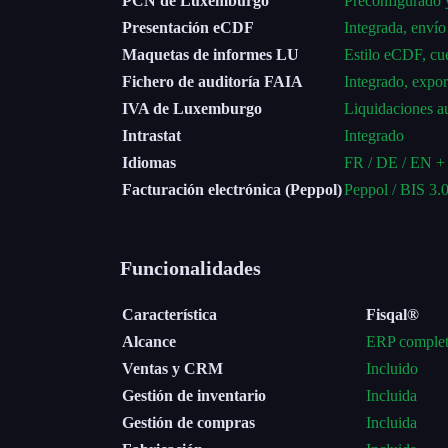
PCN de Luxemburgo
Preconfigurado 
Presentación eCDF
Integrada, envío
Maquetas de informes LU
Estilo eCDF, cu
Fichero de auditoría FAIA
Integrado, expor
IVA de Luxemburgo
Liquidaciones 
Intrastat
Integrado
Idiomas
FR / DE / EN +
Facturación electrónica (Peppol)
Peppol / BIS 3.0
Funcionalidades
Característica
Fisqal®
Alcance
ERP completo
Ventas y CRM
Incluido
Gestión de inventario
Incluida
Gestión de compras
Incluida