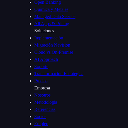
Open Banking
Química y Metales
Managed Data Service
All Apps & Pricing
Soluciones
Implementación
Migración Navision
Cloud vs On-Premise
AI Approach
Soporte
Transformación Estratégica
Precios
Empresa
Nosotros
Metodología
Referencias
Socios
Empleo