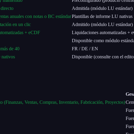
y mantenido
Preconfigurado (producto centr
 directo
Admitida (módulo LU estándar)
entas anuales con notas o BC estándar
Plantillas de informe LU nativas 
tación en un clic
Admitido (módulo LU estándar)
automatizadas + eCDF
Liquidaciones automatizadas +
Disponible como módulo estánd
 más de 40
FR / DE / EN
 nativos
Disponible (consulte con el edito
Gesa
 (Finanzas, Ventas, Compras, Inventario, Fabricación, Proyectos)
Cent
Fuer
Fuer
Fuer