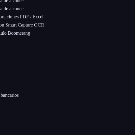
a de alcance
a de alcance
rtaciones PDF / Excel
on Smart Capture OCR
ulo Boomerang
 bancarios