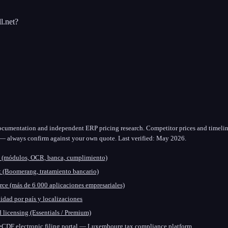
l.net?
documentation and independent ERP pricing research. Competitor prices and timeli
e — always confirm against your own quote.
Last verified:
May 2026
.
et (módulos, OCR, banca, cumplimiento)
et (Boomerang, tratamiento bancario)
ce (más de 6 000 aplicaciones empresariales)
idad por país y localizaciones
 licensing (Essentials / Premium)
eCDF electronic filing portal — Luxembourg tax compliance platform