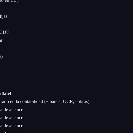
ado en LU)
fijas
 eCDF
ar
r)
ll.net
rado en la contabilidad (+ banca, OCR, cobros)
a de alcance
a de alcance
a de alcance